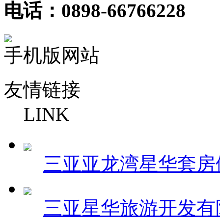
电话：0898-66766228
手机版网站
友情链接
LINK
三亚亚龙湾星华套房
三亚星华旅游开发有