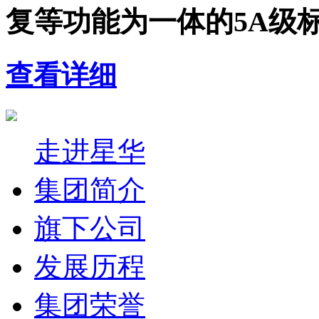
复等功能为一体的5A级
查看详细
走进星华
集团简介
旗下公司
发展历程
集团荣誉