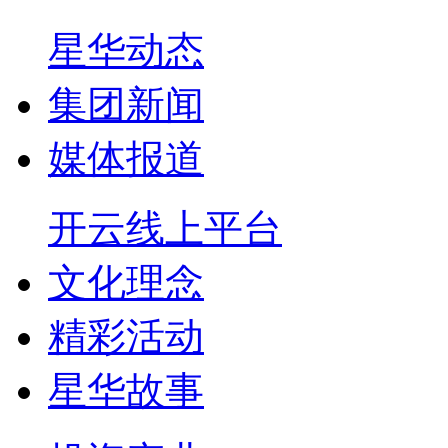
星华动态
集团新闻
媒体报道
开云线上平台
文化理念
精彩活动
星华故事