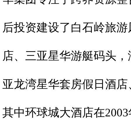
后投资建设了白石岭旅游
店、三亚星华游艇码头，
亚龙湾星华套房假日酒店
其中环球城大酒店在200