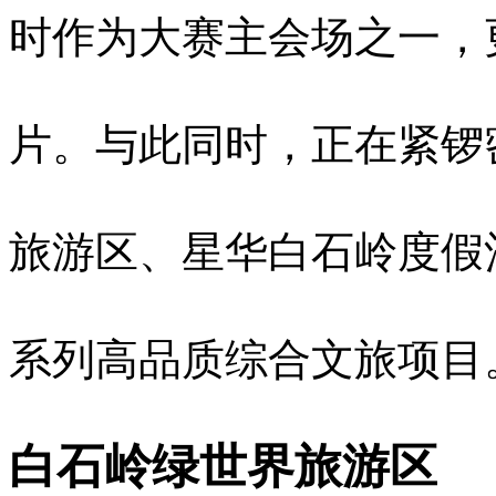
时作为大赛主会场之一，
片。与此同时，正在紧锣
旅游区、星华白石岭度假
系列高品质综合文旅项目
白石岭绿世界旅游区