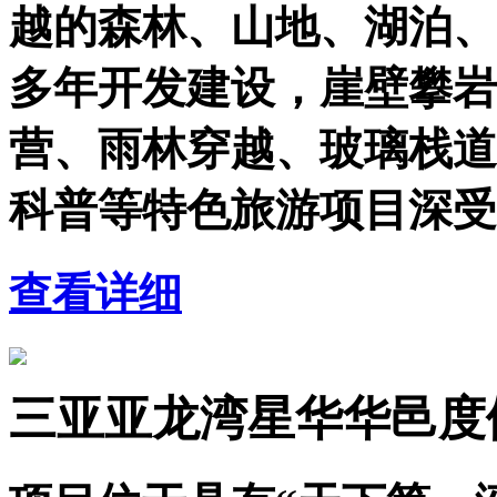
越的森林、山地、湖泊、
多年开发建设，崖壁攀岩
营、雨林穿越、玻璃栈道
科普等特色旅游项目深受
查看详细
三亚亚龙湾星华华邑度