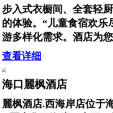
步入式衣橱间、全套轻厨
的体验。“儿童食宿欢乐
游多样化需求。酒店为您
查看详细
海口麗枫酒店
麗枫酒店.西海岸店位于海